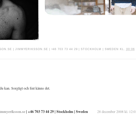
SON.SE
|
JIMMYERIKSSON.SE
| +46 703 73 44 29 | STOCKHOLM | SWEDEN
KL.
00:06
 du kan. Sorgligt och fint känns det.
immyeriksson.se
| +46 703 73 44 29 | Stockholm | Sweden
28 december 2008 kl. 12:0