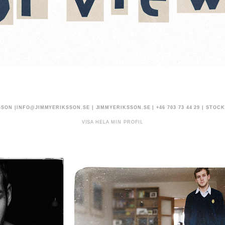
SSON |
INFO@JIMMYERIKSSON.SE
|
JIMMYERIKSSON.SE
| +46 703 73 44 29 | STO
VISA HELA MIN PROFIL