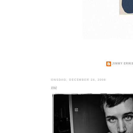
JIMMY ERIK
ONSDAG, DECEMBER 24, 2008
me