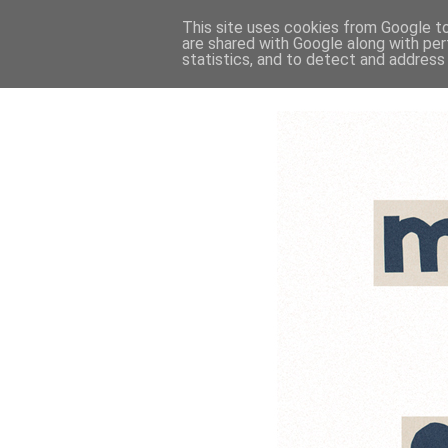
This site uses cookies from Google to 
are shared with Google along with per
statistics, and to detect and address