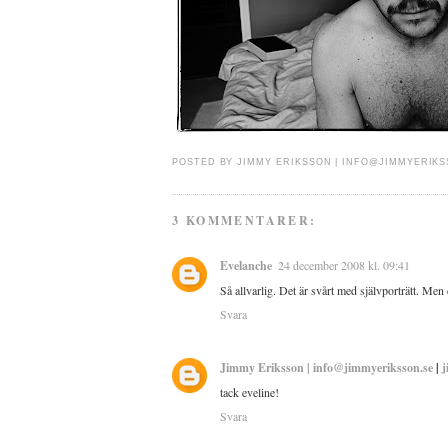
POSTED BY
JIMMY ERIKSSON |
INFO@JIMMYERIKS
3 KOMMENTARER:
Evelanche
24 december 2008 kl. 09:41
Så allvarlig. Det är svårt med självporträtt. Men
Svara
Jimmy Eriksson |
info@jimmyeriksson.se
|
j
tack eveline!
Svara