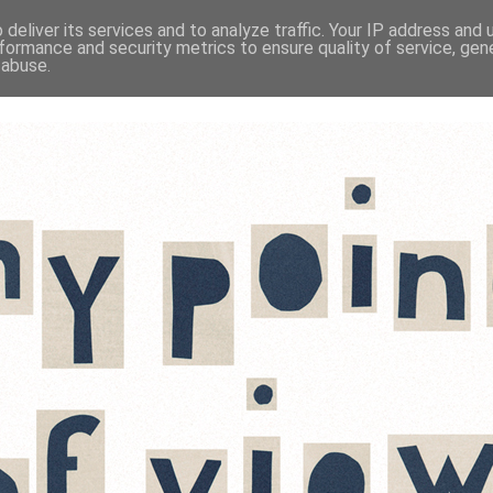
deliver its services and to analyze traffic. Your IP address and
formance and security metrics to ensure quality of service, ge
 abuse.