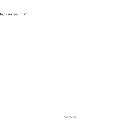
igt känsliga, fina!
Startsida