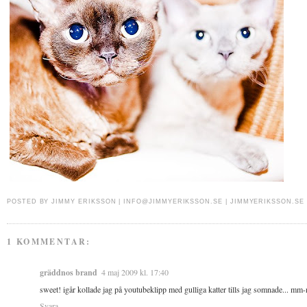
POSTED BY
JIMMY ERIKSSON |
INFO@JIMMYERIKSSON.SE
|
JIMMYERIKSSON.SE
1 KOMMENTAR:
gräddnos brand
4 maj 2009 kl. 17:40
sweet! igår kollade jag på youtubeklipp med gulliga katter tills jag somnade... mm-m
Svara