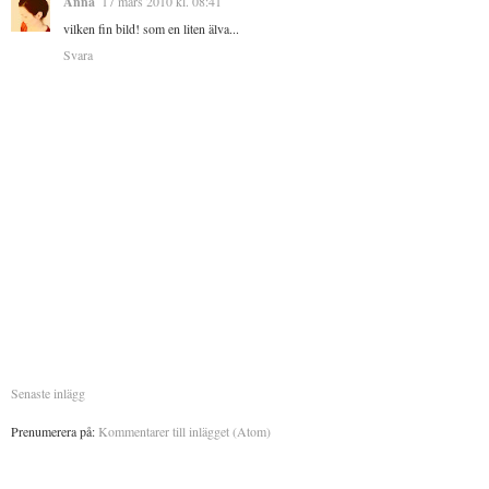
Anna
17 mars 2010 kl. 08:41
vilken fin bild! som en liten älva...
Svara
Senaste inlägg
Prenumerera på:
Kommentarer till inlägget (Atom)