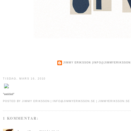
JIMMY ERIKSSON |
INFO@JIMMYERIKSSON
TISDAG, MARS 16, 2010
"untitled"
POSTED BY
JIMMY ERIKSSON |
INFO@JIMMYERIKSSON.SE
|
JIMMYERIKSSON.SE
1 KOMMENTAR: